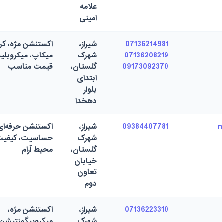
علامه
امینی
07136214981
شیراز،
اکستنشن مژه، کرات
07136208219
شهرک
میکاپ، میکروبلی
09173092370
گلستان،
قیمت مناسب
ابتدای
بلوار
دهخدا
09384407781
شیراز،
اکستنشن حرفه‌ای
شهرک
حساسیت، کیفیت ب
گلستان،
محیط آرام
خیابان
تعاون
دوم
07136223310
شیراز،
اکستنشن مژه،
شهرک
میکروپیگمنتیشن،