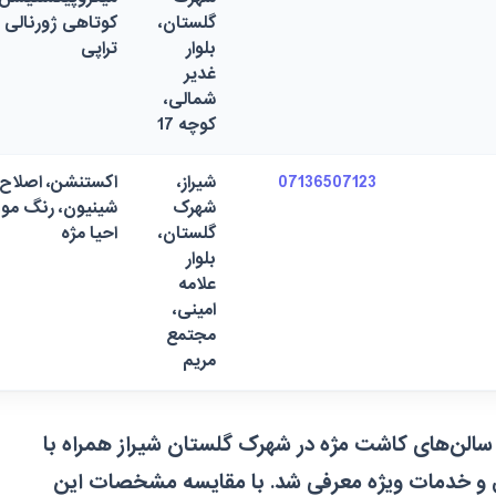
گلستان،
کوتاهی ژورنالی و
بلوار
تراپی
غدیر
شمالی،
کوچه 17
07136507123
شیراز،
اکستنشن، اصلاح،
شهرک
شینیون، رنگ مو، 
گلستان،
احیا مژه
بلوار
علامه
امینی،
مجتمع
مریم
 سالن‌های کاشت مژه در شهرک گلستان شیراز همراه با
ق و خدمات ویژه معرفی شد. با مقایسه مشخصات این