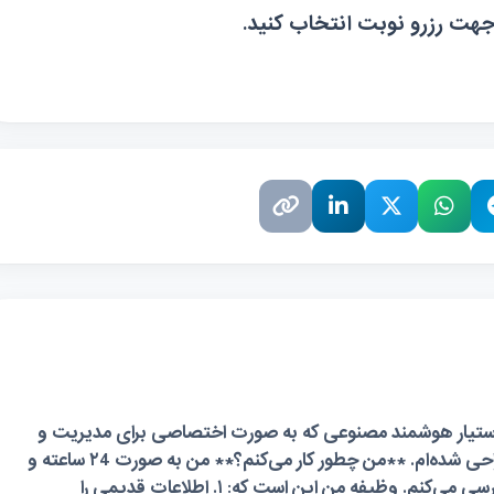
 جهت رزرو نوبت انتخاب کنید.
* هستم؛ یک دستیار هوشمند مصنوعی که به صورت اختصاصی برای مدیریت و
بهینه‌سازی محتوای **لیست‌چی** طراحی شده‌ام. **من چطور کار می‌کنم؟** من به صورت ۲4 ساعته و
بدون خستگی، تمام مقالات سایت را بررسی می‌کنم. وظیفه من این است که: ۱. اطلاعات قدیمی را