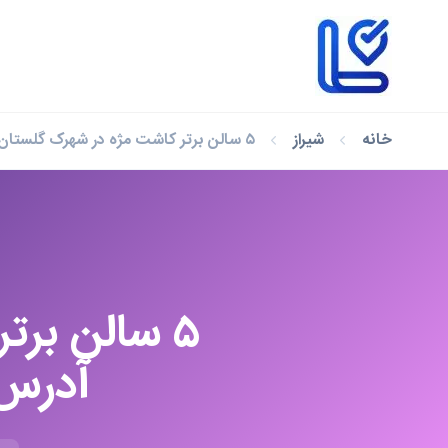
خانه
شیراز
۵ سالن برتر کاشت مژه در شهرک گلستان شیراز با آدرس و شماره تماس (آپدیت ۱۴۰۴)
۵ سالن برت
آدرس و