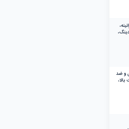
ینه،
دینگ،
 و ضد
الا،