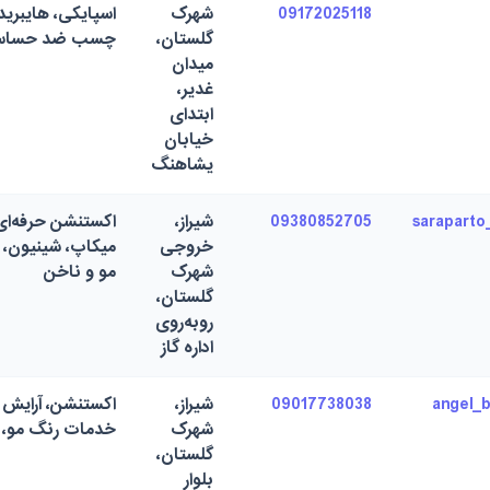
09172025118
شهرک
گلستان،
چسب ضد حساس
میدان
غدیر،
ابتدای
خیابان
یشاهنگ
09380852705
شیراز،
اکستنشن حرفه‌ای
خروجی
میکاپ، شینیون،
شهرک
مو و ناخن
گلستان،
روبه‌روی
اداره گاز
09017738038
شیراز،
اکستنشن، آرایش
شهرک
خدمات رنگ مو، 
گلستان،
بلوار