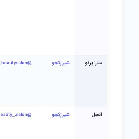
سارا پرتو
شیرازکجو
@saraparto_beautysalon
آنجل
شیرازکجو
@angel_beauty_.salon