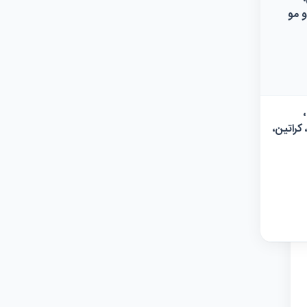
 مو
کراتین،