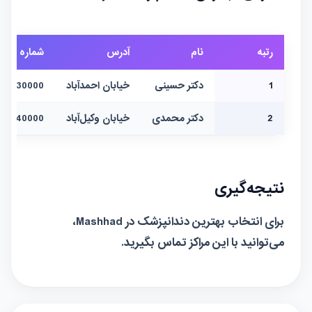
رتبه
نام
آدرس
شماره تما
1
دکتر حسینی
خیابان احمدآباد
-38530000
2
دکتر محمدی
خیابان وکیل‌آباد
-38540000
نتیجه‌گیری
برای انتخاب بهترین دندانپزشک در Mashhad،
می‌توانید با این مراکز تماس بگیرید.