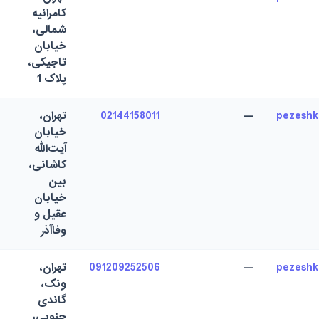
کامرانیه
شمالی،
خیابان
تاجیکی،
پلاک 1
pezesh
—
02144158011
تهران،
خیابان
آیت‌الله
کاشانی،
بین
خیابان
عقیل و
وفاآذر
pezesh
—
091209252506
تهران،
ونک،
گاندى
جنوبی،