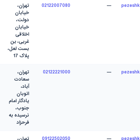
pezesh
—
02122007080
تهران،
خیابان
دولت،
خیابان
اخلاقی
غربی، بن
بست لعل،
پلاک 17
pezesh
—
02122221000
تهران،
سعادت
آباد،
اتوبان
یادگار امام
جنوب،
نرسیده به
فرحزاد
pezesh
—
09122502050
تهران،