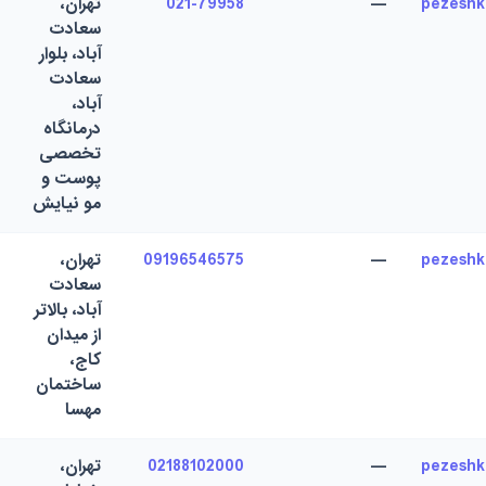
pezesh
—
021-79958
تهران،
سعادت
آباد، بلوار
سعادت
آباد،
درمانگاه
تخصصی
پوست و
مو نیایش
pezesh
—
09196546575
تهران،
سعادت
آباد، بالاتر
از میدان
کاج،
ساختمان
مهسا
pezesh
—
02188102000
تهران،