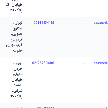
خیابان 21،
پلاک 23
pezesh
—
02144154135
تهران،
ستاری
جنوبی،
فردوس
غرب، ورزی
جنوب
pezesh
—
02126230496
تهران،
جردن،
انتهای
خیابان
ناهید
شرقی،
پلاک 35