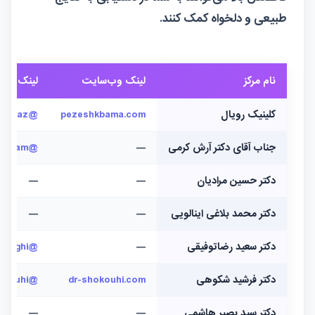
طبیعی و دلخواه کمک کنند.
نام مرکز
لینک وب‌سایت
لینک اینس
کلینیک رویال
pezeshkbama.com
@Royal.clinic.shiraz
جناب آقای دکتر آرش کرمی
—
@behradteam
دکتر حسین مرادیان
—
—
دکتر محمد بلاغی اینالویی
—
—
دکتر سعید رضاتوفیقی
—
@dr.rezatofighi
دکتر فرشید شکوهی
dr-shokouhi.com
@drshokouhi
دکتر سید بصیر هاشمی
—
—