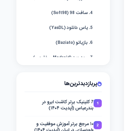
4. سافت 98 (Soft98)
5. یاس دانلود (YasDL)
6. بازیاتو (Baziato)
7. مودروید (Modroid – خارجی)
8. ای پی کی تاپس (Apktops)
پربازدیدترین‌ها
9. گت اندروید (GetAndroid)
7 کلینیک برتر کاشت ابرو در
10. لاکی پچر (Lucky Patcher –
1
بندرعباس (آپدیت ۱۴۰۴)
ابزار)
۱۰ مرجع برتر آموزش موفقیت و
سوالات متداول
2
خودسازی در ایران (آپدیت ۱۴۰۴)