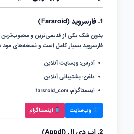
1. فارسروید (Farsroid)
بدون شک یکی از قدیمی‌ترین و محبوب‌ترین مرا
فارسروید بسیار کامل است و نسخه‌های مود شده
آدرس:
وبسایت آنلاین
تلفن:
پشتیبانی آنلاین
اینستاگرام:
farsroid_com
وب‌سایت
اینستاگرام
2. اپ دی ال (Appdl)