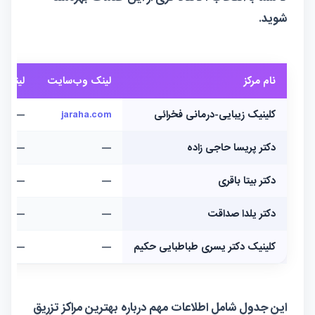
شوید.
نام مرکز
لینک وب‌سایت
لینک ا
کلینیک زیبایی-درمانی فخرائی
jaraha.com
—
دکتر پریسا حاجی زاده
—
—
دکتر بیتا باقری
—
—
دکتر یلدا صداقت
—
—
کلینیک دکتر یسری طباطبایی حکیم
—
—
این جدول شامل اطلاعات مهم درباره بهترین مراکز تزریق