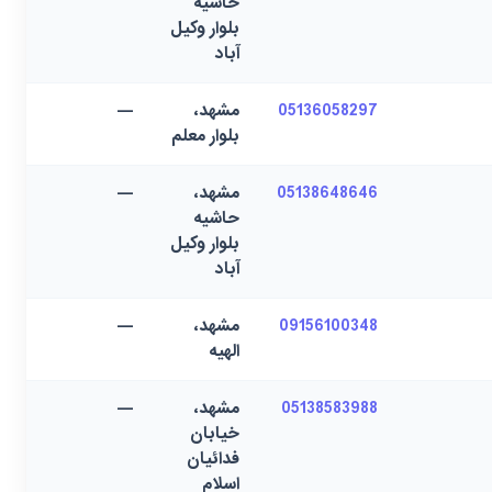
حاشیه
بلوار وکیل
آباد
05136058297
مشهد،
—
بلوار معلم
05138648646
مشهد،
—
حاشیه
بلوار وکیل
آباد
09156100348
مشهد،
—
الهیه
05138583988
مشهد،
—
خیابان
فدائیان
اسلام