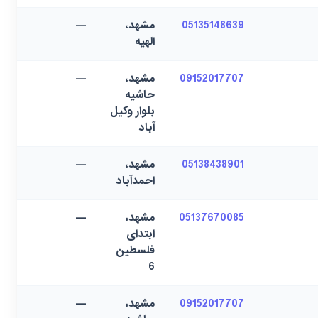
05135148639
مشهد،
—
الهیه
09152017707
مشهد،
—
حاشیه
بلوار وکیل
آباد
05138438901
مشهد،
—
احمدآباد
05137670085
مشهد،
—
ابتدای
فلسطین
6
09152017707
مشهد،
—