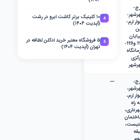
۱۴۰۴)
ج-
—
رشهر-
۱۰ کلینیک برتر کاشت ابرو در رشت
4
وار ارم-
(آپدیت ۱۴۰۴)
ن
ابان
۵ فروشگاه معتبر خرید ادکلن لطافه در
5
118 و119-
تهران (آپدیت ۱۴۰۴)
مانگاه
کزی
رشهر
ج،
—
رشهر،
وار ارم،
 راه
رداری،
ختمان
تیست،
قه
م