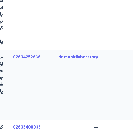
شه
اب
بل
ن
کو
–
پل
dr.monirilaboratory
02634252636
مه
اق
خی
چه
شر
پل
—
02633408033
کر