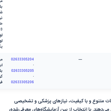
مه
بل
شه
ن
خی
او
او
ی
—
02633305204
مه
·
اب
02633305205
بل
·
کو
02633305206
فر
دمات متنوع و با کیفیت، نیازهای پزشکی و تشخیصی
‌دهند. با انتخاب از بین آزمایشگاه‌های معرفی‌شده،