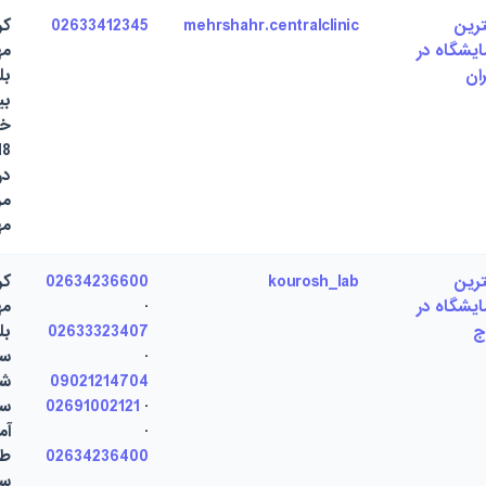
ترین
mehrshahr.centralclinic
02633412345
کر
ایشگاه در
مه
ان
بل
بی
خی
در
مر
مه
ترین
kourosh_lab
02634236600
کر
ایشگاه در
·
مه
ج
02633323407
بل
·
سه
09021214704
شه
·
02691002121
سا
·
آم
02634236400
طب
سو