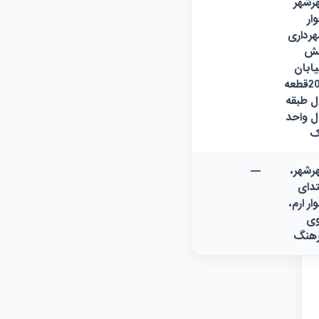
رشهر
وار
رداری
بش
ابان
203قطعه
ل طبقه
ل واحد
ک
رشهر،
—
تدای
وار ارم،
ی
هنگ