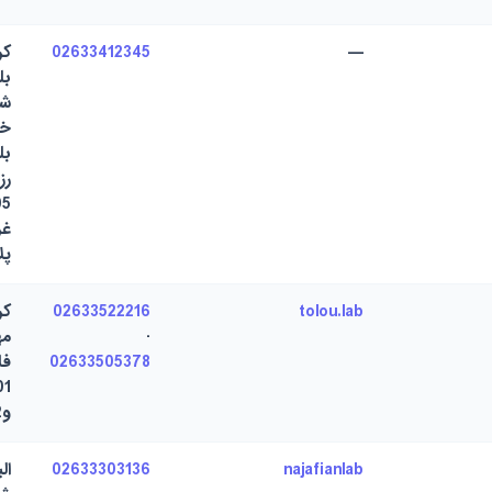
—
02633412345
کر
بل
شه
خا
بل
رز
05
غر
پل
tolou.lab
02633522216
کر
·
مه
02633505378
01
و502.
najafianlab
02633303136
ال