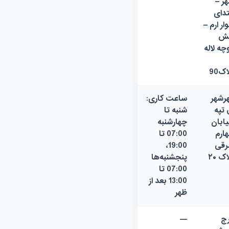
ر –
تدای
وار ارم –
بش
چه لاله
اک90
رشهر
ساعت کاری:
 تپه
شنبه تا
ابان
چهارشنبه
ارم
07:00 تا
قی
19:00،
اک ۲۰
پنجشنبه‌ها
07:00 تا
13:00 بعد از
ظهر
ج
—