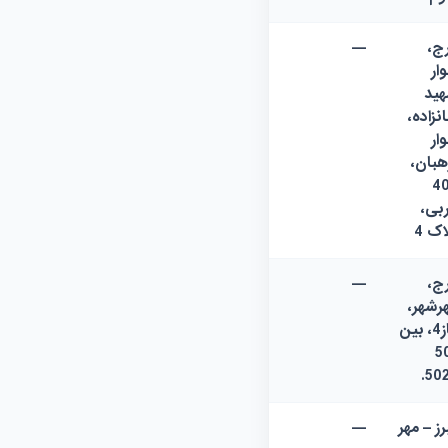
ج،
—
وار
ید
نزاده،
وار
هبان،
4
بی،
اک 4
ج،
—
رشهر،
فاز4، بین
5
برز – مهر
—