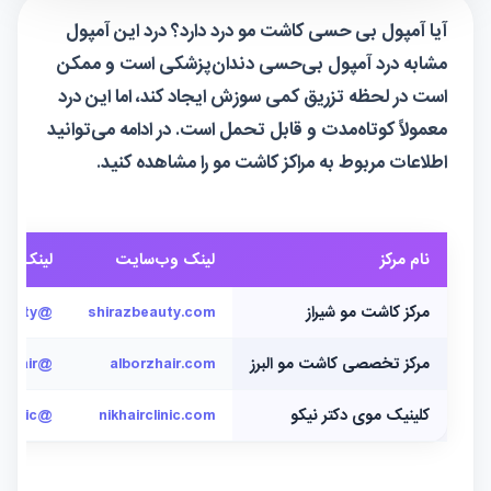
آیا آمپول بی حسی کاشت مو درد دارد؟ درد این آمپول
مشابه درد آمپول بی‌حسی دندان‌پزشکی است و ممکن
است در لحظه تزریق کمی سوزش ایجاد کند، اما این درد
معمولاً کوتاه‌مدت و قابل تحمل است. در ادامه می‌توانید
اطلاعات مربوط به مراکز کاشت مو را مشاهده کنید.
نام مرکز
لینک وب‌سایت
لینک این
مرکز کاشت مو شیراز
shirazbeauty.com
@shirazbeauty
مرکز تخصصی کاشت مو البرز
alborzhair.com
@alborzhair
کلینیک موی دکتر نیکو
nikhairclinic.com
@nikhairclinic