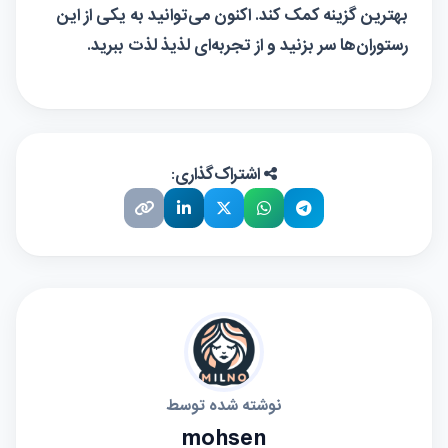
ترخون (شهرک اندیشه)
—
—
کارداستیل
سفارش غذا
—
پلن بی (Plan B)
سفارش غذا
—
دیس پرشین (پونک)
سفارش غذا
—
عمو مهدی (خیابانی)
—
—
رسپیرو یوسف‌آباد
سفارش غذا
—
در این جدول، لیستی از رستوران‌ها و فست‌فودهای برتر
تهران که به ارائه‌ی سیب‌زمینی تنوری مشهور هستند،
گنجانده شده است. هر مرکز با اطلاعات تماس و