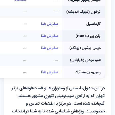
در تهران، یکی از خوشمزه‌ترین تجربه‌ها می‌تواند
سیب‌زمینی تنوری باشد. در این راستا، ما بهترین
رستوران‌ها و فست‌فودهای پایتخت را گردآوری کرده‌ایم
که در این زمینه مشهور هستند. از طعم لذیذ و بافت نرم
سیب‌زمینی گرفته تا تنوع در منو، این رستوران‌ها با
موفقیت تجربه‌ای دلپذیر را برای شما به ارمغان خواهند
آورد.
نام مرکز
لینک وب‌سایت
لینک اینستاگرام
اون بالا
oonbaalaa
@oonbaalaa
دیب چیز (سعادت‌آباد)
سفارش غذا
—
سیبکار (بلووار قیطریه)
—
sibkaar