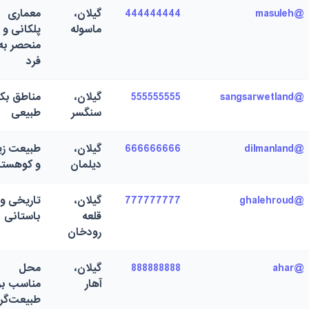
@masuleh
444444444
گیلان،
معماری
ماسوله
پلکانی و
منحصر به
فرد
@sangsarwetland
555555555
گیلان،
مناطق بکر
سنگسر
طبیعی
@dilmanland
666666666
گیلان،
طبیعت زیب
دیلمان
و کوهستا
@ghalehroud
777777777
گیلان،
تاریخی و
قلعه
باستانی
رودخان
@ahar
888888888
گیلان،
محل
آهار
مناسب بر
طبیعت‌گر