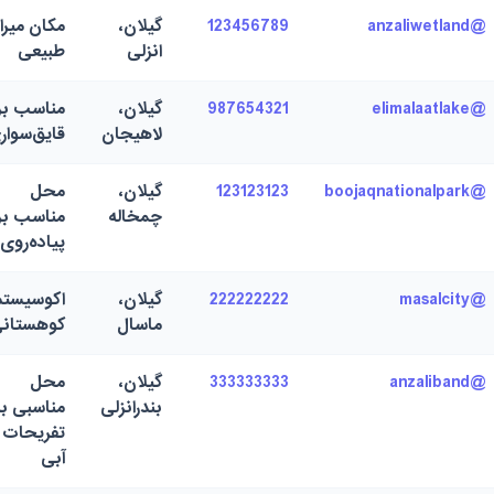
@anzaliwetland
123456789
گیلان،
مکان میر
انزلی
طبیعی
@elimalaatlake
987654321
گیلان،
مناسب بر
لاهیجان
قایق‌سوار
@boojaqnationalpark
123123123
گیلان،
محل
چمخاله
مناسب بر
پیاده‌روی
@masalcity
222222222
گیلان،
اکوسیستم
ماسال
کوهستان
@anzaliband
333333333
گیلان،
محل
بندرانزلی
مناسبی بر
تفریحات
آبی