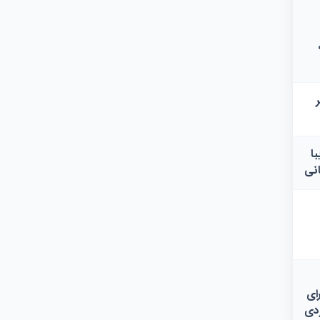
ا
نی
ای
دی