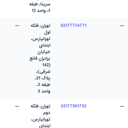
سریتا، طبقه
3، واحد 13
—
02177734771
تهران، فلکه
—
اول
تهرانپارس،
ابتدای
خیابان
برادران قانع
(142
شرقی)،
پلاک 21،
طبقه 3،
واحد 5
—
02177861792
تهران، فلکه
—
دوم
تهرانپارس،
ابتدای