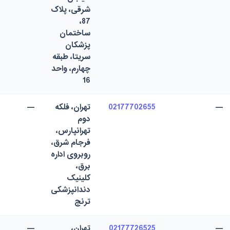
شرقی، پلاک
87،
ساختمان
پزشکان
سریتا، طبقه
چهارم، واحد
16
—
02177702655
تهران، فلکه
—
دوم
تهرانپارس،
فرجام شرق،
روبروی اداره
برق،
کلینیک
دندانپزشکی
ترنج
—
02177726525
تهران،
—