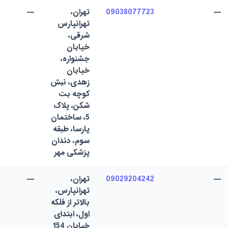
—
09038077723
تهران،
—
تهرانپارس
شرقی،
خیابان
جشنواره،
خیابان
زهدی، نبش
کوچه بت
شکن، پلاک
5، ساختمان
پارسا، طبقه
سوم، دندان
پزشکی مهر
—
09029204242
تهران،
—
تهرانپارس،
بالاتر از فلکه
اول، ابتدای
خیابان 154