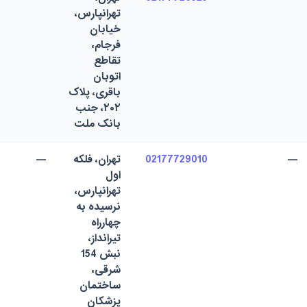
تهرانپارس،
خیابان‌
فرجام،
تقاطع
اتوبان
باقری، پلاک
۲۰۲، جنب
بانک ملت
—
02177729010
تهران، فلکه
—
اول
تهرانپارس،
نرسیده به
چهارراه
تیرانداز،
نبش 154
شرقی،
ساختمان
پزشکان