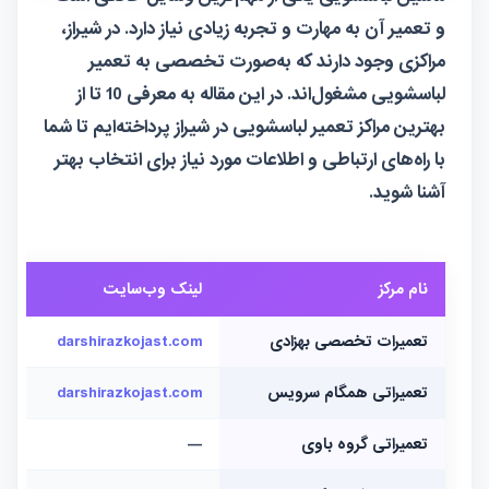
و تعمیر آن به مهارت و تجربه زیادی نیاز دارد. در شیراز،
مراکزی وجود دارند که به‌صورت تخصصی به تعمیر
لباسشویی مشغول‌اند. در این مقاله به معرفی 10 تا از
بهترین مراکز تعمیر لباسشویی در شیراز پرداخته‌ایم تا شما
با راه‌های ارتباطی و اطلاعات مورد نیاز برای انتخاب بهتر
آشنا شوید.
نام مرکز
لینک وب‌سایت
لینک
تعمیرات تخصصی بهزادی
darshirazkojast.com
@tamirat_behzadi
تعمیراتی همگام سرویس
darshirazkojast.com
@hamgam_service
تعمیراتی گروه باوی
—
—