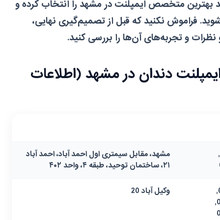
د بهترین متخصص ایمپلنت در مشهد را انتخاب کرده و
شوید. فراموش نکنید که قبل از تصمیم‌گیری نهایی،
رات و تجربه‌های آن‌ها را بررسی کنید.
 ایمپلنت دندان در مشهد (اطلاعات
آدرس
05138414242,
مشهد، مقابل سیمتری اول احمد آباد، احمد آباد
۲۱، ساختمان توحید، طبقه ۴، واحد ۴۰۲
09014453202,
وکیل آباد 20
09307522677,